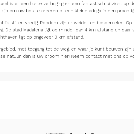
eel is er een lichte verhoging en een fantastisch uitzicht op 
zijn om uw bos te creëren of een kleine adega in een prachtig
ooflijk stil en vredig. Rondom zijn er weide- en bospercelen. O
g. De stad Madalena ligt op minder dan 4 km afstand en daar vi
hthaven ligt op ongeveer 3 km afstand.
ebied, met toegang tot de weg, en waar je kunt bouwen zijn 
nse natuur, dan is uw droom hier! Neem contact met ons op v