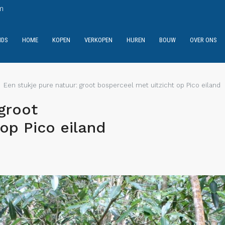
m
NDS
HOME
KOPEN
VERKOPEN
HUREN
BOUW
OVER ONS
Een stukje pure natuur: groot bosperceel met uitzicht op Pico eiland
groot
op Pico eiland