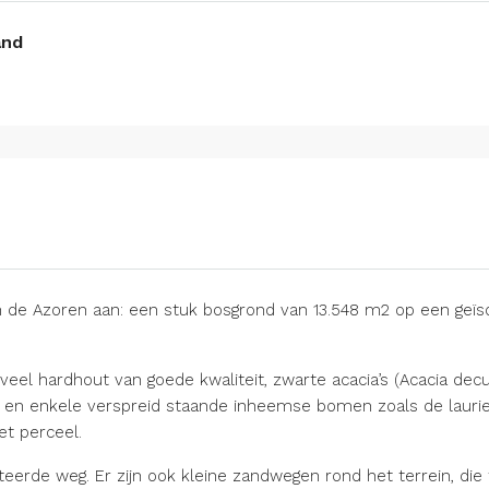
and
n de Azoren aan: een stuk bosgrond van 13.548 m2 op een geïsol
t veel hardhout van goede kwaliteit, zwarte acacia’s (Acacia d
en enkele verspreid staande inheemse bomen zoals de laurier 
t perceel.
lteerde weg. Er zijn ook kleine zandwegen rond het terrein, d