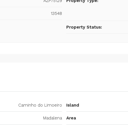
AZP75129
Property Type:
13548
Property Status:
Caminho do Limoeiro
Island
Madalena
Area