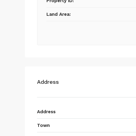
Property ID:
Land Area:
Address
Address
Town