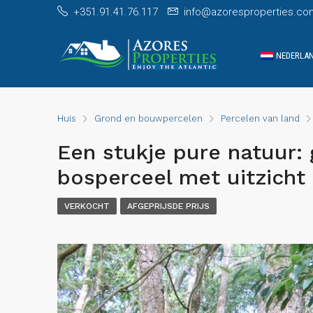
+351.91.41.76.117
info@azoresproperties.co
NEDERLA
Huis
Grond en bouwpercelen
Percelen van land
Een stukje pure natuur: 
bosperceel met uitzicht 
VERKOCHT
AFGEPRIJSDE PRIJS