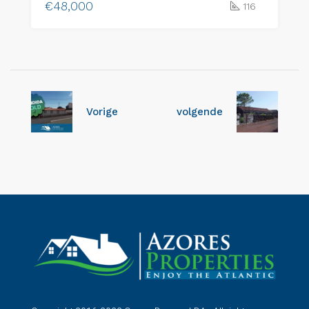
€48,000
116
Vorige
volgende