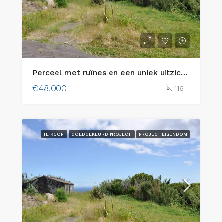
Perceel met ruïnes en een uniek uitzicht op de oceaan – Cedros (Sítio do Outeiro), eiland Faial
€48,000
116
TE KOOP
GOEDGEKEURD PROJECT
PROJECT EIGENDOM