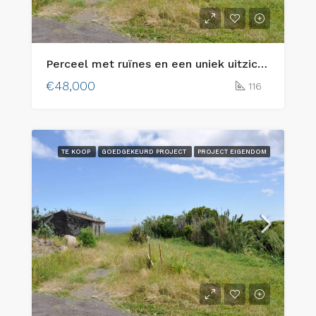
Perceel met ruïnes en een uniek uitzicht op zee – Cedros (Sítio do Outeiro), Faial
€48,000
116
TE KOOP
GOEDGEKEURD PROJECT
PROJECT EIGENDOM