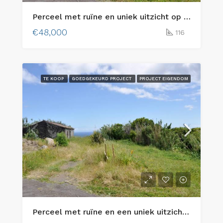
Perceel met ruïne en uniek uitzicht op zee – Cedros (Sítio do Outeiro), eiland Faial
€48,000
116
TE KOOP
GOEDGEKEURD PROJECT
PROJECT EIGENDOM
Perceel met ruïne en een uniek uitzicht op de oceaan – Cedros (Sítio do Outeiro), eiland Faial