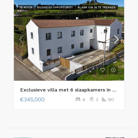
TE KOOP
BUSINESS OPPORTUNITY
KLAAR OM IN TE TREKKEN.
Exclusieve villa met 6 slaapkamers in Praia do Almoxarife, die een uitzonderlijke combinatie biedt van een levensstijl aan de kust, uitzicht op de bergen en een bewezen potentieel voor inkomsten uit toerisme.
€345,000
6
3
192