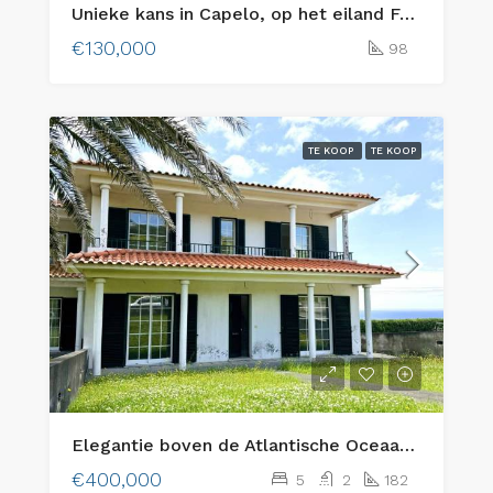
Unieke kans in Capelo, op het eiland Faial: twee aangrenzende bouwkavels in de bebouwde kom met uitzicht op zee en traditionele charme
€130,000
98
TE KOOP
TE KOOP
Elegantie boven de Atlantische Oceaan: een prestigieus landgoed met 5 slaapkamers in Horta
€400,000
5
2
182