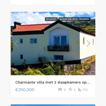
TE KOOP
KLAAR OM IN TE TREKKEN.
Charmante villa met 2 slaapkamers op het eiland Faial, Azoren – De perfecte combinatie van rustieke charme en modern comfort
€250,000
2
2
170