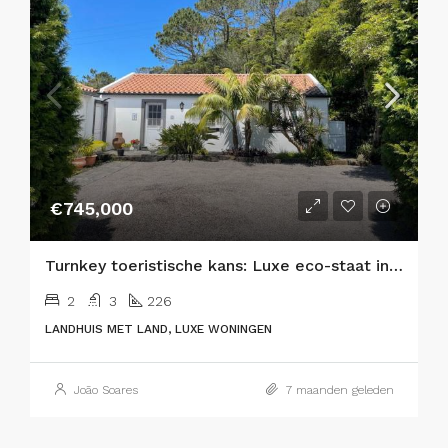
€745,000
Turnkey toeristische kans: Luxe eco-staat in het hart van de natuur
2
3
226
LANDHUIS MET LAND, LUXE WONINGEN
João Soares
7 maanden geleden