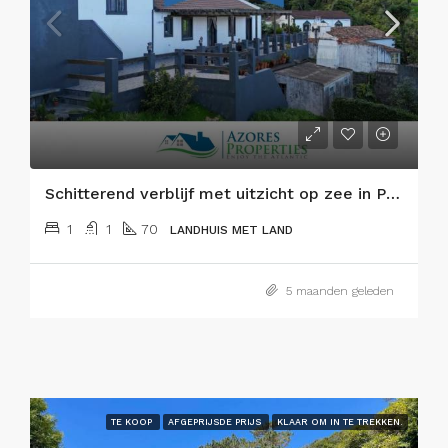
Schitterend verblijf met uitzicht op zee in Praia do Almoxarife, Faial
1
1
70
LANDHUIS MET LAND
5 maanden geleden
TE KOOP
AFGEPRIJSDE PRIJS
KLAAR OM IN TE TREKKEN.