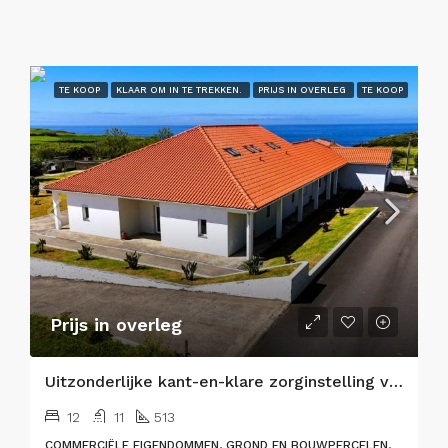
TE KOOP
KLAAR OM IN TE TREKKEN.
PRIJS IN OVERLEG
TE KOOP
Prijs in overleg
Uitzonderlijke kant-en-klare zorginstelling voor senioren & eersteklas vastgoedbelegging
12
11
513
COMMERCIËLE EIGENDOMMEN, GROND EN BOUWPERCELEN,