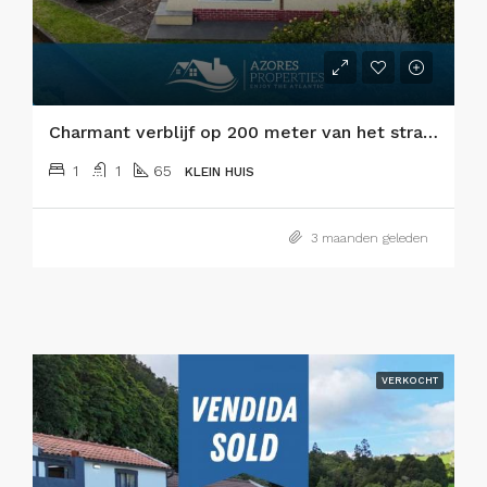
Charmant verblijf op 200 meter van het strand – Praia do Almoxarife, Faial – Waar de zee en de vulkaan elkaar ontmoeten.
1
1
65
KLEIN HUIS
3 maanden geleden
VERKOCHT