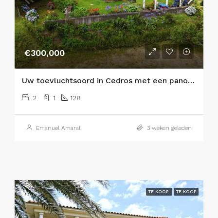
€300,000
Uw toevluchtsoord in Cedros met een panoramisch uitzicht op de Atlantische Oceaan en de eilanden São Jorge en Graciosa!
2
1
128
Emanuel Amaral
3 weken geleden
TE KOOP
TE KOOP