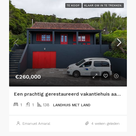
TE KOOP
KLAAR OM IN TE TREKKEN.
€260,000
Een prachtig gerestaureerd vakantiehuis aan de kust op het eiland Faial, Azoren!
1
1
138
LANDHUIS MET LAND
Emanuel Amaral
4 weken geleden