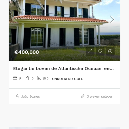
€400,000
Elegantie boven de Atlantische Oceaan: een prestigieus landgoed met 5 slaapkamers in Horta
5
2
182
ONROEREND GOED
João Soares
3 weken geleden