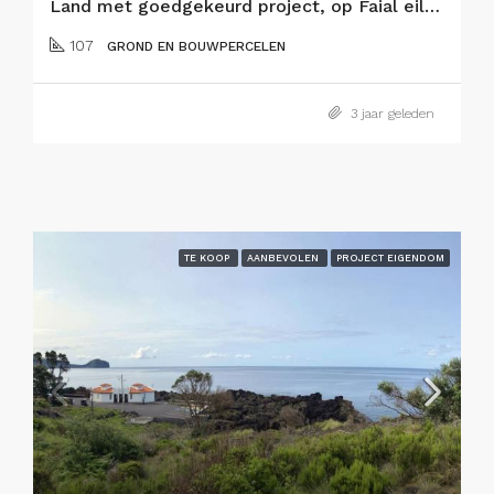
Land met goedgekeurd project, op Faial eiland
107
GROND EN BOUWPERCELEN
3 jaar geleden
TE KOOP
AANBEVOLEN
PROJECT EIGENDOM