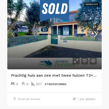
VERKOCHT
Prachtig huis aan zee met twee huizen T3+T2 met tuin en uitzicht op de oceaan op Faial eiland!
5
5
207
STADSWONING
Emanuel Amaral
1 jaar geleden