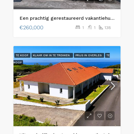
Een prachtig gerestaureerd vakantiehuis aan de kust op het eiland Faial, Azoren!
€260,000
1
1
138
TE KOOP
KLAAR OM IN TE TREKKEN.
PRIJS IN OVERLEG
TE
KOOP