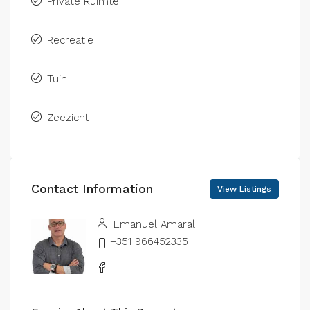
Private Ruimte
Recreatie
Tuin
Zeezicht
Contact Information
View Listings
Emanuel Amaral
+351 966452335