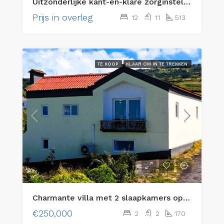
Uitzonderlijke kant-en-klare zorginstelling voor senioren & eersteklas vastgoedbelegging
Prijs in overleg
12
11
513
TE KOOP
KLAAR OM IN TE TREKKEN.
Charmante villa met 2 slaapkamers op het eiland Faial, Azoren – De perfecte combinatie van rustieke charme en modern comfort
€250,000
2
2
170