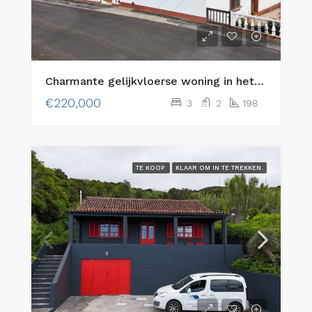
Charmante gelijkvloerse woning in het schilderachtige Flamengos, Horta
€220,000
3
2
198
TE KOOP
KLAAR OM IN TE TREKKEN.