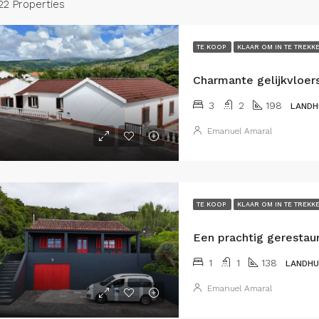
22 Properties
TE KOOP
KLAAR OM IN TE TREKK
3
2
198
LANDH
Emanuel Amaral
TE KOOP
KLAAR OM IN TE TREKK
1
1
138
LANDHU
Emanuel Amaral