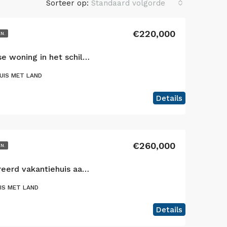
Sorteer op:
Standaard volgorde
€220,000
EN.
Charmante gelijkvloerse woning in het schilderachtige Flamengos, Horta
UIS MET LAND
Details
€260,000
EN.
Een prachtig gerestaureerd vakantiehuis aan de kust op het eiland Faial, Azoren!
IS MET LAND
Details