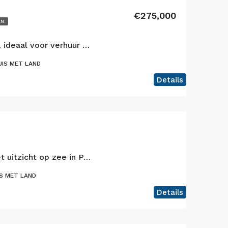
€275,000
EN.
Cedros: veelzijdig huis, ideaal voor verhuur of hoofdverblijf
UIS MET LAND
Details
Schitterend verblijf met uitzicht op zee in Praia do Almoxarife, Faial
S MET LAND
Details