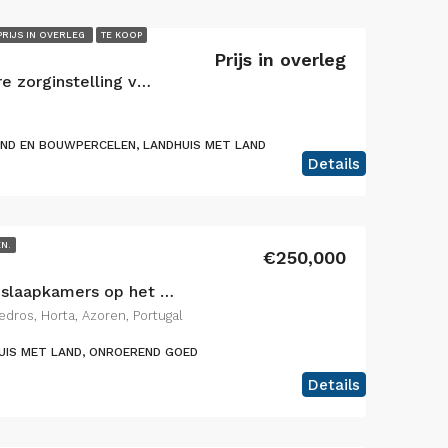
PRIJS IN OVERLEG
TE KOOP
Prijs in overleg
Uitzonderlijke kant-en-klare zorginstelling voor senioren & eersteklas vastgoedbelegging
ND EN BOUWPERCELEN, LANDHUIS MET LAND
Details
EN.
€250,000
Charmante villa met 2 slaapkamers op het eiland Faial, Azoren – De perfecte combinatie van rustieke charme en modern comfort
dros, Horta, Azoren, Portugal
UIS MET LAND, ONROEREND GOED
Details