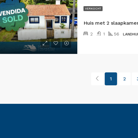
VERKOCHT
2
1
56
LANDHU
1
2