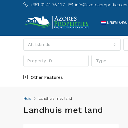
+351.91.41.76.117
info@azoresproperties.co
NEDERLANDS
All Islands
Type
Other Features
Huis
Landhuis met land
Landhuis met land