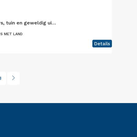
Huis met 2 slaapkamers, tuin en geweldig uitzicht op het eiland Faial
IS MET LAND
Details
3