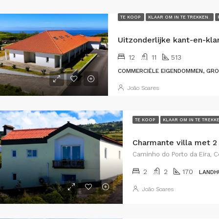
TE KOOP
KLAAR OM IN TE TREKKEN.
12
11
513
COMMERCIËLE EIGENDOMMEN, GRO
João Soares
TE KOOP
KLAAR OM IN TE TREKK
Caminho do Porto da Eira, Ce
2
2
170
LANDH
João Soares