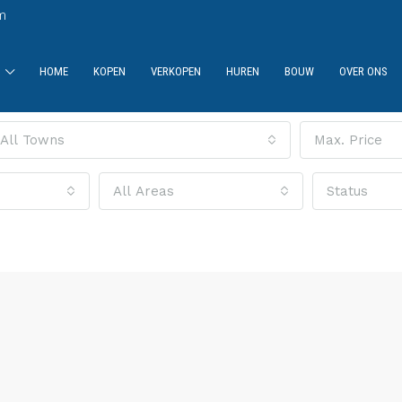
m
HOME
KOPEN
VERKOPEN
HUREN
BOUW
OVER ONS
All Towns
Max. Price
All Areas
Status