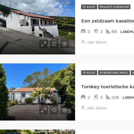
TE KOOP
PROJECT EIGENDOM
2
2
88
LANDHU
João Soares
TE KOOP
AFGEPRIJSDE PRIJS
K
2
3
226
LANDH
João Soares