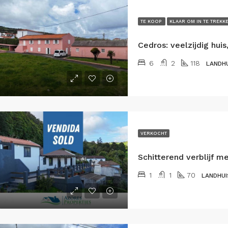
TE KOOP
KLAAR OM IN TE TREKK
6
2
118
LANDH
VERKOCHT
1
1
70
LANDHUI