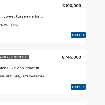
€100,000
Een zeldzaam basalten juweel tussen de bergen en de zee – Terra do Pão, Pico Eiland
IS MET LAND
Details
€745,000
LAAR OM IN TE TREKKEN.
Turnkey toeristische kans: Luxe eco-staat in het hart van de natuur
UIS MET LAND, LUXE WONINGEN
Details