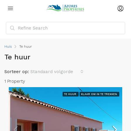
Huis
Te huur
Te huur
Sorteer op:
Standaard volgorde
1 Property
TE HUUR
KLAAR OM IN TE TREKKEN.