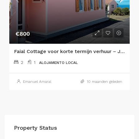
€800
Faial Cottage voor korte termijn verhuur – Je rustige thuis op het eiland Faial, Azoren
2
1
ALOJAMENTO LOCAL
Emanuel Amaral
10 maanden geleden
Property Status