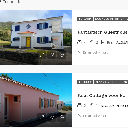
3 Properties
TE KOOP
BUSINESS OPPORTUNIT
4
2
158
ALOJA
Emanuel Amaral
TE HUUR
KLAAR OM IN TE TREKK
2
1
ALOJAMENTO L
Emanuel Amaral