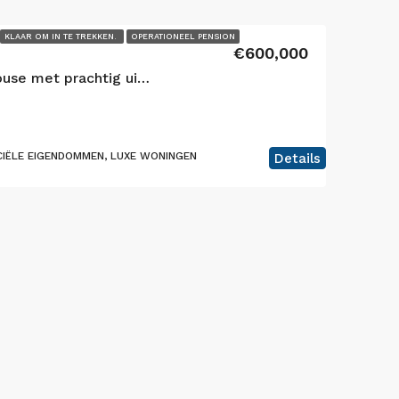
KLAAR OM IN TE TREKKEN.
OPERATIONEEL PENSION
€600,000
Exquisite 3 Unit Guesthouse met prachtig uitzicht gelegen in Lajes, eiland Terceira
IËLE EIGENDOMMEN, LUXE WONINGEN
Details