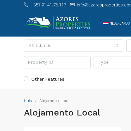
+351.91.41.76.117
info@azoresproperties.co
NEDERLANDS
All Islands
Type
Other Features
Huis
Alojamento Local
Alojamento Local