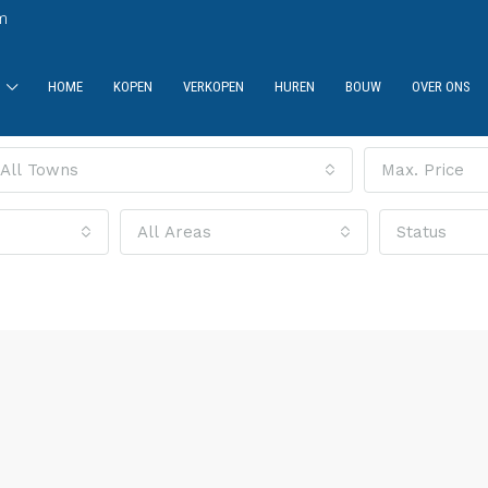
m
HOME
KOPEN
VERKOPEN
HUREN
BOUW
OVER ONS
All Towns
Max. Price
All Areas
Status