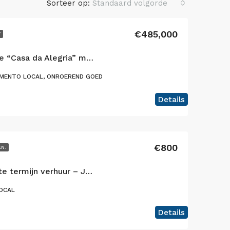
Sorteer op:
Standaard volgorde
€485,000
Y
Fantastisch Guesthouse “Casa da Alegria” met prachtig uitzicht gelegen in Varadouro, Faial Eiland
MENTO LOCAL, ONROEREND GOED
Details
€800
EN.
Faial Cottage voor korte termijn verhuur – Je rustige thuis op het eiland Faial, Azoren
OCAL
Details