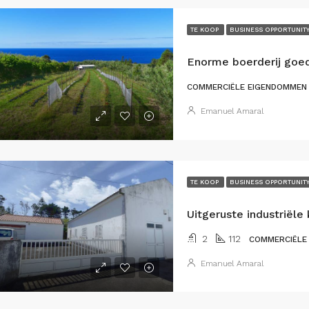
TE KOOP
BUSINESS OPPORTUNIT
COMMERCIËLE EIGENDOMMEN
Emanuel Amaral
TE KOOP
BUSINESS OPPORTUNIT
2
112
COMMERCIËLE
Emanuel Amaral