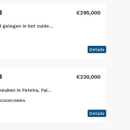
€295,000
Y
Enorme boerderij goed gelegen in het zuiden van het eiland Faial
Details
€230,000
Y
Uitgeruste industriële keuken in Feteira, Faial Eiland
 EIGENDOMMEN
Details