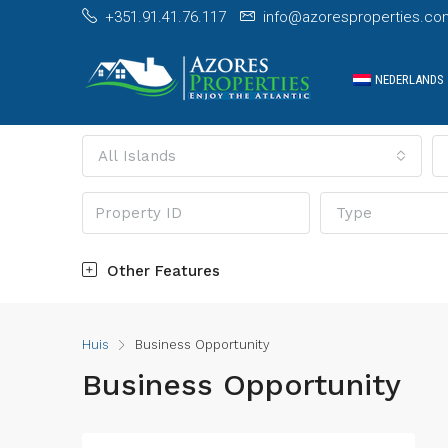
+351.91.41.76.117
info@azoresproperties.co
NEDERLANDS
All Islands
Type
Other Features
Huis
Business Opportunity
Business Opportunity