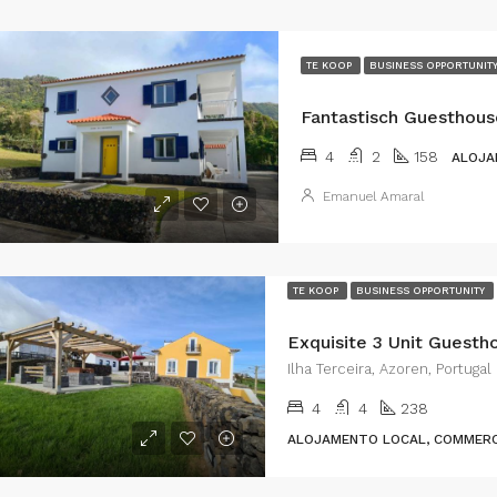
TE KOOP
BUSINESS OPPORTUNIT
4
2
158
ALOJA
Emanuel Amaral
TE KOOP
BUSINESS OPPORTUNITY
Ilha Terceira, Azoren, Portugal
4
4
238
ALOJAMENTO LOCAL, COMMERC