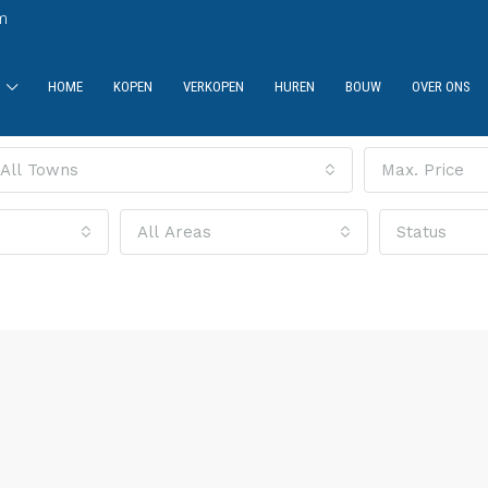
m
HOME
KOPEN
VERKOPEN
HUREN
BOUW
OVER ONS
All Towns
Max. Price
All Areas
Status