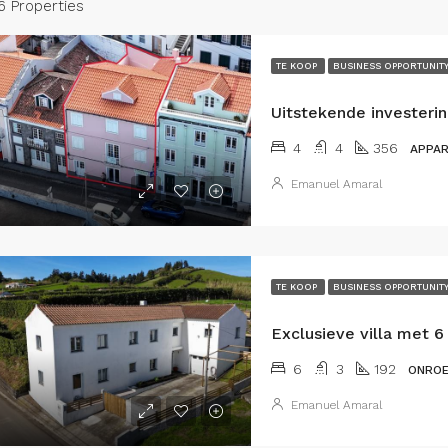
6 Properties
TE KOOP
BUSINESS OPPORTUNIT
4
4
356
APPAR
Emanuel Amaral
TE KOOP
BUSINESS OPPORTUNIT
6
3
192
ONROE
Emanuel Amaral