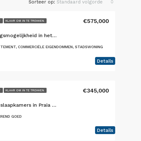
Sorteer op:
Standaard volgorde
€575,000
Y
KLAAR OM IN TE TREKKEN.
Uitstekende investeringsmogelijkheid in het hart van Horta, eiland Faial 🌟
TEMENT, COMMERCIËLE EIGENDOMMEN, STADSWONING
Details
€345,000
Y
KLAAR OM IN TE TREKKEN.
Exclusieve villa met 6 slaapkamers in Praia do Almoxarife, die een uitzonderlijke combinatie biedt van een levensstijl aan de kust, uitzicht op de bergen en een bewezen potentieel voor inkomsten uit toerisme.
REND GOED
Details