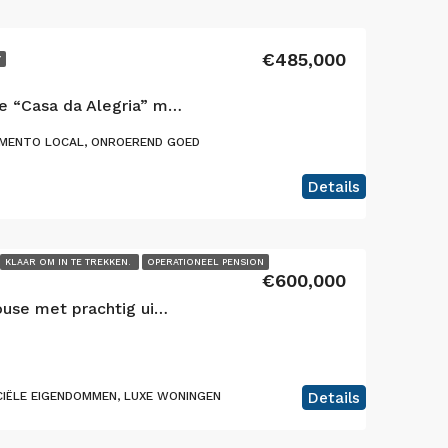
€485,000
Y
Fantastisch Guesthouse “Casa da Alegria” met prachtig uitzicht gelegen in Varadouro, Faial Eiland
MENTO LOCAL, ONROEREND GOED
Details
KLAAR OM IN TE TREKKEN.
OPERATIONEEL PENSION
€600,000
Exquisite 3 Unit Guesthouse met prachtig uitzicht gelegen in Lajes, eiland Terceira
IËLE EIGENDOMMEN, LUXE WONINGEN
Details