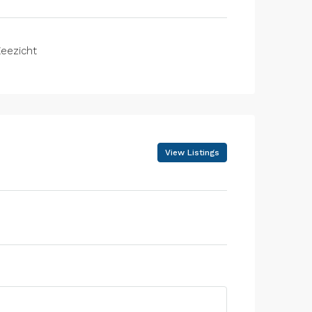
eezicht
View Listings