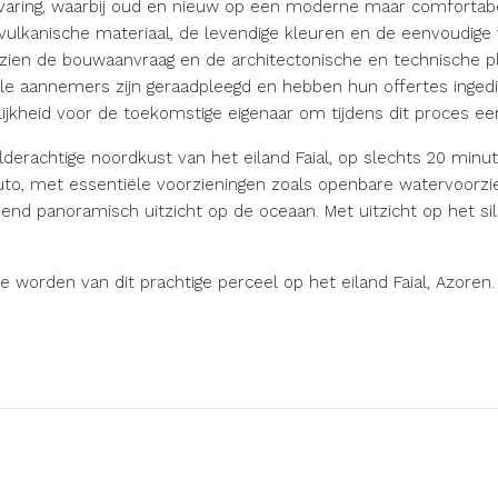
varing, waarbij oud en nieuw op een moderne maar comfortab
vulkanische materiaal, de levendige kleuren en de eenvoudige 
ngezien de bouwaanvraag en de architectonische en technische 
le aannemers zijn geraadpleegd en hebben hun offertes ingedi
heid voor de toekomstige eigenaar om tijdens dit proces een 
derachtige noordkust van het eiland Faial, op slechts 20 minut
to, met essentiële voorzieningen zoals openbare watervoorzieni
d panoramisch uitzicht op de oceaan. Met uitzicht op het sil
te worden van dit prachtige perceel op het eiland Faial, Azor