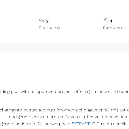
2
1
Bedrooms
Bathroom
lding plot with an approved project, offering a unique and open
het charmante bestaande huis (momenteel ongeveer 50 m²) tot 
uitnodigende sociale ruimtes. Deze ruimtes zullen naadloos 
gende landschap. Dit ontwerp van
EXTRASTUDIO
met meubilai