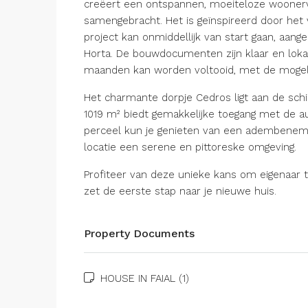
creëert een ontspannen, moeiteloze wooner
samengebracht. Het is geïnspireerd door het 
project kan onmiddellijk van start gaan, aa
Horta. De bouwdocumenten zijn klaar en loka
maanden kan worden voltooid, met de mogelijk
Het charmante dorpje Cedros ligt aan de schil
1019 m² biedt gemakkelijke toegang met de au
perceel kun je genieten van een adembenemen
locatie een serene en pittoreske omgeving.
Profiteer van deze unieke kans om eigenaar 
zet de eerste stap naar je nieuwe huis.
Property Documents
HOUSE IN FAIAL (1)