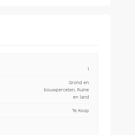
1
Grond en
bouwpercelen, Ruïne
en land
Te Koop