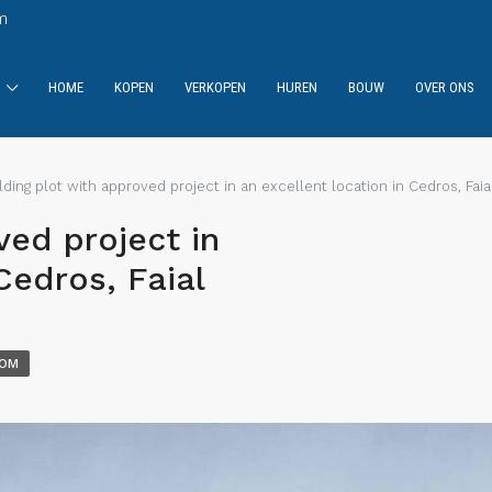
m
HOME
KOPEN
VERKOPEN
HUREN
BOUW
OVER ONS
lding plot with approved project in an excellent location in Cedros, Faia
ved project in
Cedros, Faial
DOM