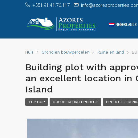
+351.91.41.76.117
info@azoresproperties.co
NEDERLANDS
Huis
Grond en bouwpercelen
Ruïne en land
Bui
Building plot with appro
an excellent location in 
Island
TE KOOP
GOEDGEKEURD PROJECT
PROJECT EIGEN