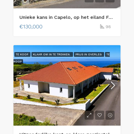
Unieke kans in Capelo, op het eiland Faial: twee aangrenzende bouwkavels in de bebouwde kom met uitzicht op zee en traditionele charme
€130,000
98
TE KOOP
KLAAR OM IN TE TREKKEN.
PRIJS IN OVERLEG
TE
KOOP