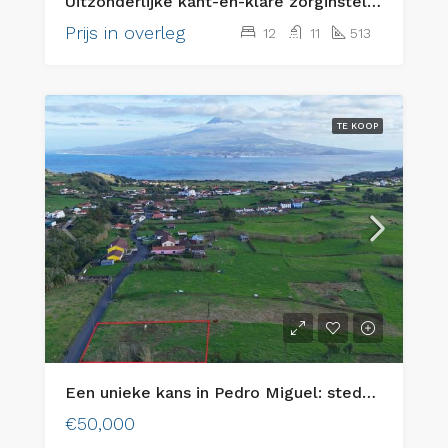
Uitzonderlijke kant-en-klare zorginstelling voor senioren & eersteklas vastgoedbelegging
Prijs in overleg
12
11
513
TE KOOP
Een unieke kans in Pedro Miguel: stedelijke kavel met prachtig uitzicht op Pico Island!
€50,000