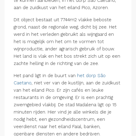
te kunnen aanbieden, in het dorp São Caetano,
aan de zuidkust van het eiland Pico, Azoren.
Dit object bestaat uit 7744m2 vlakke beboste
grond, naast de regionale weg, dicht bij zee. Het
werd in het verleden gebruikt als wijngaard en
het is mogelijk om het om te vormen tot
wijnproductie, ander agrarisch gebruik of bouw.
Het land is vlak en het bos strekt zich uit op een
zachte helling in de richting van de zee.
Het pand ligt in de buurt van
het dorp São
Caetano
, niet ver van de kustlijn, aan de zuidkust
van het eiland Pico. Er zijn cafés en leuke
restaurants in de omgeving. Er is een prachtig
zwemgebied vlakbij. De stad Madalena ligt op 15
minuten rijden. Hier vind je alle winkels die je
nodig hebt, een gezondheidscentrum, een
veerdienst naar het eiland Faial, banken,
openbare diensten en andere bedrijven.