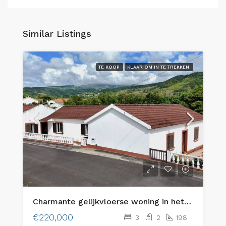
Similar Listings
TE KOOP
KLAAR OM IN TE TREKKEN.
Charmante gelijkvloerse woning in het schilderachtige Flamengos, Horta
€220,000
3
2
198