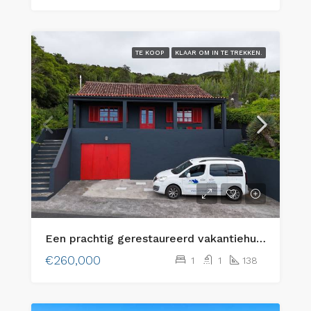
TE KOOP
KLAAR OM IN TE TREKKEN.
Een prachtig gerestaureerd vakantiehuis aan de kust op het eiland Faial, Azoren!
€260,000
1
1
138