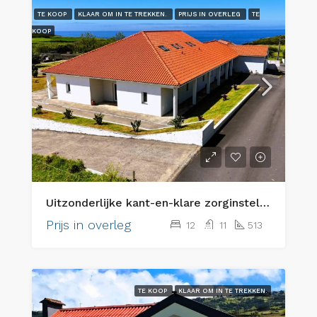
TE KOOP
KLAAR OM IN TE TREKKEN.
PRIJS IN OVERLEG
TE
KOOP
Uitzonderlijke kant-en-klare zorginstelling voor senioren & eersteklas vastgoedbelegging
Prijs in overleg
12
11
513
TE KOOP
KLAAR OM IN TE TREKKEN.