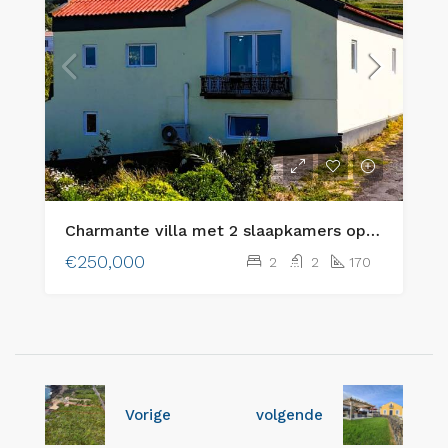
Charmante villa met 2 slaapkamers op het eiland Faial, Azoren – De perfecte combinatie van rustieke charme en modern comfort
€250,000
2
2
170
Vorige
volgende