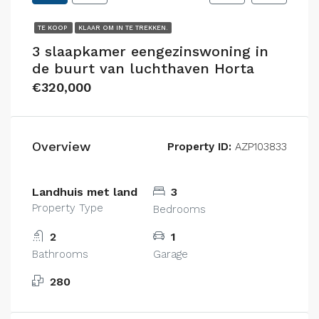
TE KOOP
KLAAR OM IN TE TREKKEN.
3 slaapkamer eengezinswoning in
de buurt van luchthaven Horta
€320,000
Overview
Property ID:
AZP103833
Landhuis met land
3
Property Type
Bedrooms
2
1
Bathrooms
Garage
280