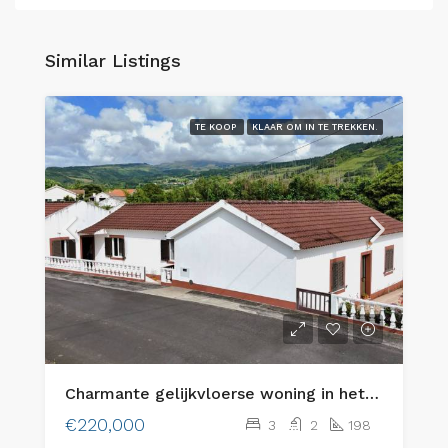
Similar Listings
TE KOOP
KLAAR OM IN TE TREKKEN.
Charmante gelijkvloerse woning in het schilderachtige Flamengos, Horta
€220,000
3
2
198