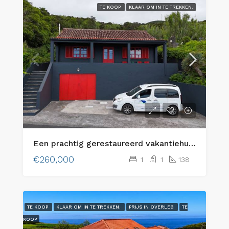
TE KOOP
KLAAR OM IN TE TREKKEN.
Een prachtig gerestaureerd vakantiehuis aan de kust op het eiland Faial, Azoren!
€260,000
1
1
138
TE KOOP
KLAAR OM IN TE TREKKEN.
PRIJS IN OVERLEG
TE
KOOP