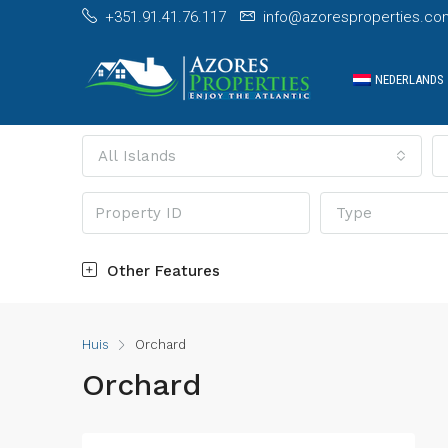
+351.91.41.76.117
info@azoresproperties.co
NEDERLANDS
All Islands
Type
Other Features
Huis
Orchard
Orchard