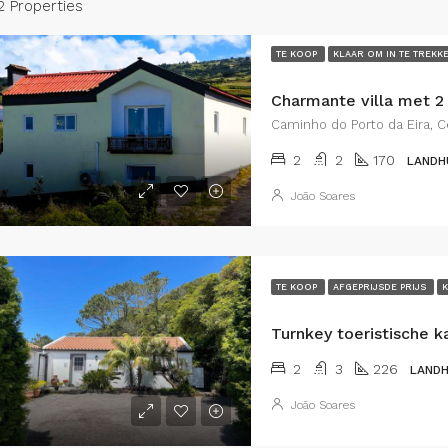
2 Properties
TE KOOP
KLAAR OM IN TE TREKK
Caminho do Porto da Eira, Ce
2
2
170
LANDH
João Soares
TE KOOP
AFGEPRIJSDE PRIJS
K
2
3
226
LANDH
João Soares