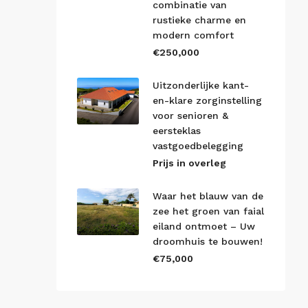
combinatie van
rustieke charme en
modern comfort
€250,000
Uitzonderlijke kant-
en-klare zorginstelling
voor senioren &
eersteklas
vastgoedbelegging
Prijs in overleg
Waar het blauw van de
zee het groen van faial
eiland ontmoet – Uw
droomhuis te bouwen!
€75,000