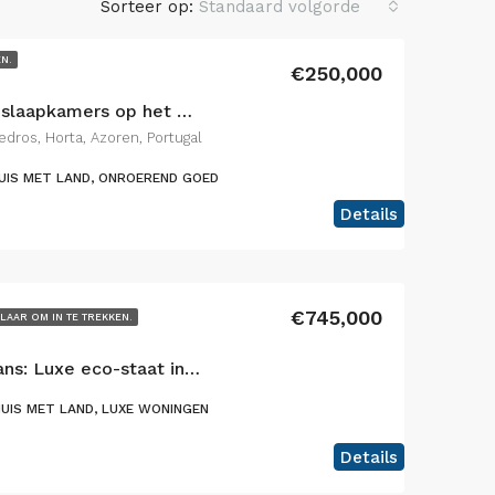
Sorteer op:
Standaard volgorde
EN.
€250,000
Charmante villa met 2 slaapkamers op het eiland Faial, Azoren – De perfecte combinatie van rustieke charme en modern comfort
dros, Horta, Azoren, Portugal
UIS MET LAND, ONROEREND GOED
Details
€745,000
LAAR OM IN TE TREKKEN.
Turnkey toeristische kans: Luxe eco-staat in het hart van de natuur
UIS MET LAND, LUXE WONINGEN
Details