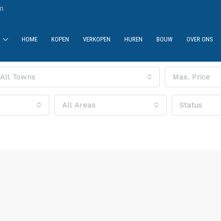
m
HOME
KOPEN
VERKOPEN
HUREN
BOUW
OVER ONS
All Towns
Max. Price
All Areas
Status