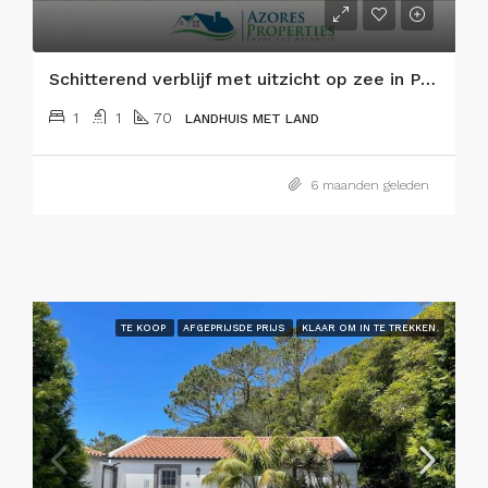
Schitterend verblijf met uitzicht op zee in Praia do Almoxarife, Faial
1
1
70
LANDHUIS MET LAND
6 maanden geleden
TE KOOP
AFGEPRIJSDE PRIJS
KLAAR OM IN TE TREKKEN.