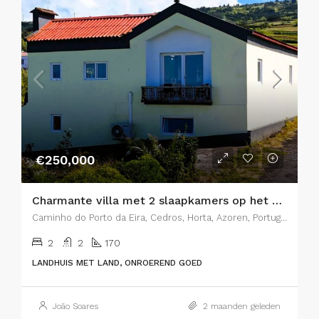
€250,000
Charmante villa met 2 slaapkamers op het eiland Faial, Azoren – De perfecte combinatie van rustieke charme en modern comfort
Caminho do Porto da Eira, Cedros, Horta, Azoren, Portugal
2
2
170
LANDHUIS MET LAND, ONROEREND GOED
João Soares
2 maanden geleden