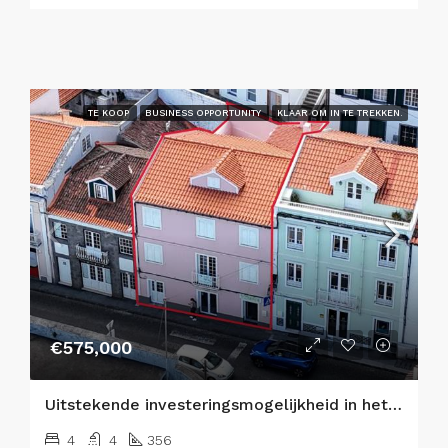
TE KOOP
BUSINESS OPPORTUNITY
KLAAR OM IN TE TREKKEN.
€575,000
Uitstekende investeringsmogelijkheid in het hart van Horta, eiland Faial 🌟
4
4
356