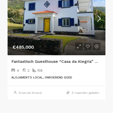
€485,000
Fantastisch Guesthouse “Casa da Alegria” met prachtig uitzicht gelegen in Varadouro, Faial Eiland
4
2
158
ALOJAMENTO LOCAL, ONROEREND GOED
Emanuel Amaral
9 maanden geleden