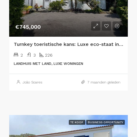
€745,000
Turnkey toeristische kans: Luxe eco-staat in het hart van de natuur
2
3
226
LANDHUIS MET LAND, LUXE WONINGEN
João Soares
7 maanden geleden
TE KOOP
BUSINESS OPPORTUNITY