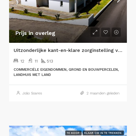
Prijs in overleg
Uitzonderlijke kant-en-klare zorginstelling voor senioren & eersteklas vastgoedbelegging
12
11
513
COMMERCIËLE EIGENDOMMEN, GROND EN BOUWPERCELEN,
LANDHUIS MET LAND
João Soares
2 maanden geleden
TE KOOP
KLAAR OM IN TE TREKKEN.