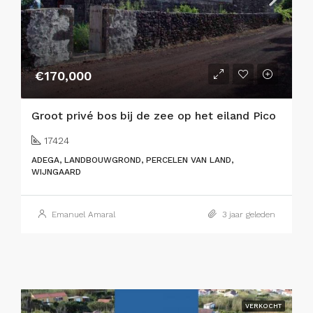
€170,000
Groot privé bos bij de zee op het eiland Pico
17424
ADEGA, LANDBOUWGROND, PERCELEN VAN LAND,
WIJNGAARD
Emanuel Amaral
3 jaar geleden
VERKOCHT