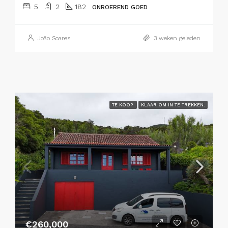
5
2
182
ONROEREND GOED
João Soares
3 weken geleden
TE KOOP
KLAAR OM IN TE TREKKEN.
€260,000