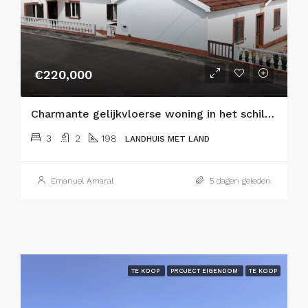
€220,000
Charmante gelijkvloerse woning in het schilderachtige Flamengos, Horta
3
2
198
LANDHUIS MET LAND
Emanuel Amaral
5 dagen geleden
TE KOOP
PROJECT EIGENDOM
TE KOOP