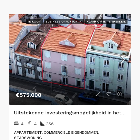
TE KOOP
BUSINESS OPPORTUNITY
KLAAR OM IN TE TREKKEN.
€575,000
Uitstekende investeringsmogelijkheid in het hart van Horta, eiland Faial 🌟
4
4
356
APPARTEMENT, COMMERCIËLE EIGENDOMMEN,
STADSWONING