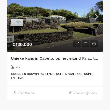
€130,000
Unieke kans in Capelo, op het eiland Faial: twee aangrenzende bouwkavels in de bebouwde kom met uitzicht op zee en traditionele charme
98
GROND EN BOUWPERCELEN, PERCELEN VAN LAND, RUÏNE
EN LAND
João Soares
2 weken geleden