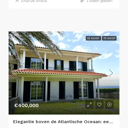
Emanuel Amaral
3 weken geleden
TE KOOP
TE KOOP
€400,000
Elegantie boven de Atlantische Oceaan: een prestigieus landgoed met 5 slaapkamers in Horta