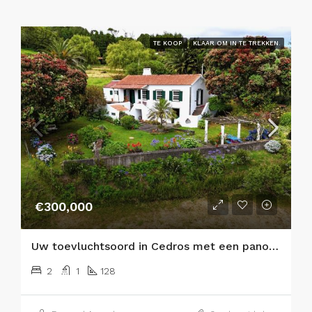
TE KOOP
KLAAR OM IN TE TREKKEN.
€300,000
Uw toevluchtsoord in Cedros met een panoramisch uitzicht op de Atlantische Oceaan en de eilanden São Jorge en Graciosa!
2
1
128