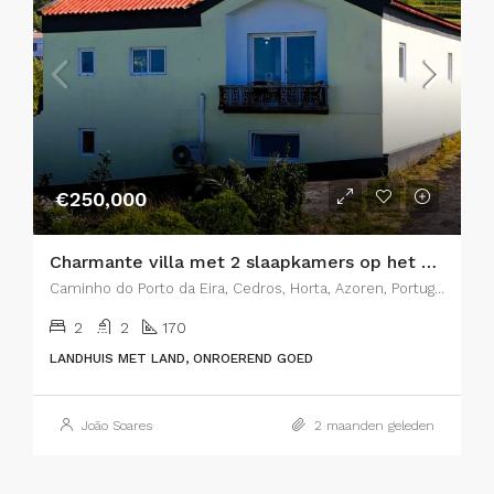
€250,000
Charmante villa met 2 slaapkamers op het eiland Faial, Azoren – De perfecte combinatie van rustieke charme en modern comfort
Caminho do Porto da Eira, Cedros, Horta, Azoren, Portugal
2
2
170
LANDHUIS MET LAND, ONROEREND GOED
João Soares
2 maanden geleden