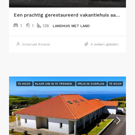
Een prachtig gerestaureerd vakantiehuis aan de kust op het eiland Faial, Azoren!
1
1
138
LANDHUIS MET LAND
Emanuel Amaral
4 weken geleden
TE KOOP
KLAAR OM IN TE TREKKEN.
PRIJS IN OVERLEG
TE KOOP