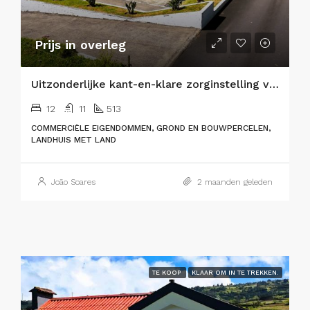
Prijs in overleg
Uitzonderlijke kant-en-klare zorginstelling voor senioren & eersteklas vastgoedbelegging
12
11
513
COMMERCIËLE EIGENDOMMEN, GROND EN BOUWPERCELEN,
LANDHUIS MET LAND
João Soares
2 maanden geleden
TE KOOP
KLAAR OM IN TE TREKKEN.